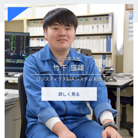
2020年入社
竹下 盛雄
ロジスティクス&FA システム
担当
詳しく見る