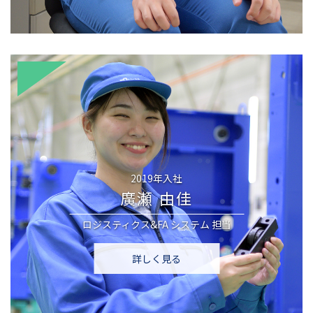
2019年入社
廣瀬 由佳
ロジスティクス&FA システム
担当
詳しく見る