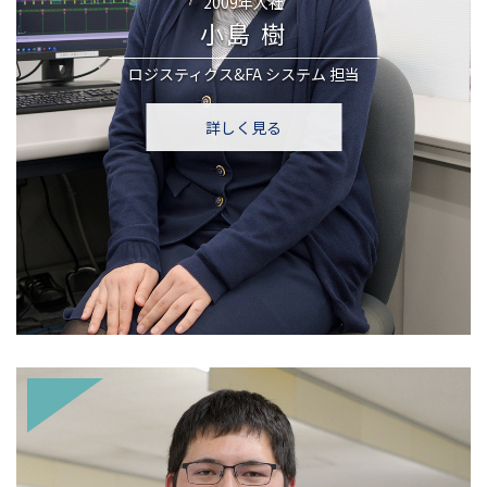
2009年入社
小島 樹
ロジスティクス&FA システム
担当
詳しく見る