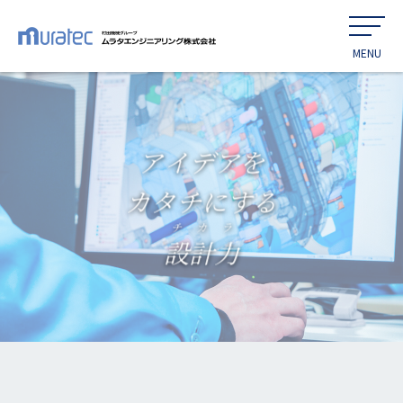
アイデアを
カタチにする
チ
カ
ラ
設
計
力